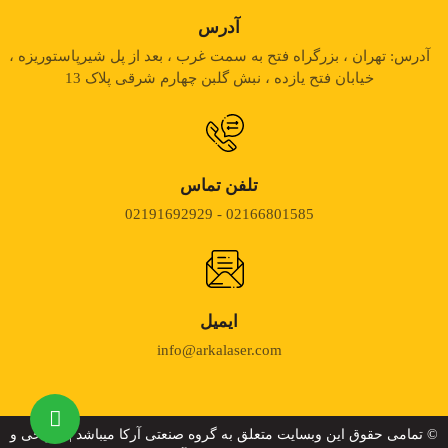
آدرس
آدرس: تهران ، بزرگراه فتح به سمت غرب ، بعد از پل شیرپاستوریزه ،
خیابان فتح یازده ، نبش گلبن چهارم شرقی پلاک 13
تلفن تماس
02166801585 - 02191692929
ایمیل
info@arkalaser.com
© تمامی حقوق این وبسایت متعلق به گروه صنعتی آرکا میباشد | طراحی و